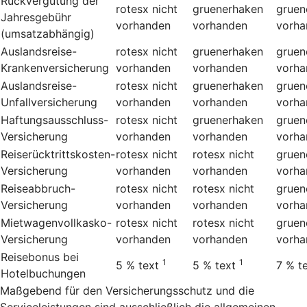
Rückvergütung der
rotesx
nicht
gruenerhaken
gruen
Jahresgebühr
vorhanden
vorhanden
vorha
(umsatzabhängig)
Auslandsreise-
rotesx
nicht
gruenerhaken
gruen
Krankenversicherung
vorhanden
vorhanden
vorha
Auslandsreise-
rotesx
nicht
gruenerhaken
gruen
Unfallversicherung
vorhanden
vorhanden
vorha
Haftungsausschluss-
rotesx
nicht
gruenerhaken
gruen
Versicherung
vorhanden
vorhanden
vorha
Reiserücktrittskosten-
rotesx
nicht
rotesx
nicht
gruen
Versicherung
vorhanden
vorhanden
vorha
Reiseabbruch-
rotesx
nicht
rotesx
nicht
gruen
Versicherung
vorhanden
vorhanden
vorha
Mietwagenvollkasko-
rotesx
nicht
rotesx
nicht
gruen
Versicherung
vorhanden
vorhanden
vorha
Reisebonus bei
1
1
5 %
text
5 %
text
7 %
t
Hotelbuchungen
Maßgebend für den Versicherungsschutz und die
Serviceleistungen sind ausschließlich die allgemeinen