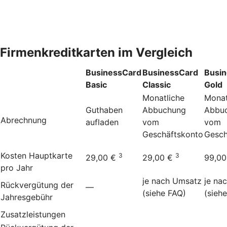
Firmenkreditkarten im Vergleich
BusinessCard
BusinessCard
Busi
Basic
Classic
Gold
Monatliche
Monat
Guthaben
Abbuchung
Abbu
Abrechnung
aufladen
vom
vom
Geschäftskonto
Gesch
Kosten Hauptkarte
3
3
29,00 €
29,00 €
99,0
pro Jahr
je nach Umsatz
je na
Rückvergütung der
—
(siehe FAQ)
(sieh
Jahresgebühr
Zusatzleistungen