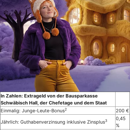
In Zahlen: Extrageld von der Bausparkasse
Schwäbisch Hall, der Chefetage und dem Staat
2
Einmalig: Junge-Leute-Bonus
200 €
0,45
3
Jährlich: Guthabenverzinsung inklusive Zinsplus
%