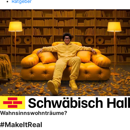
Ratgeber
Wahnsinnswohnträume?
#MakeItReal