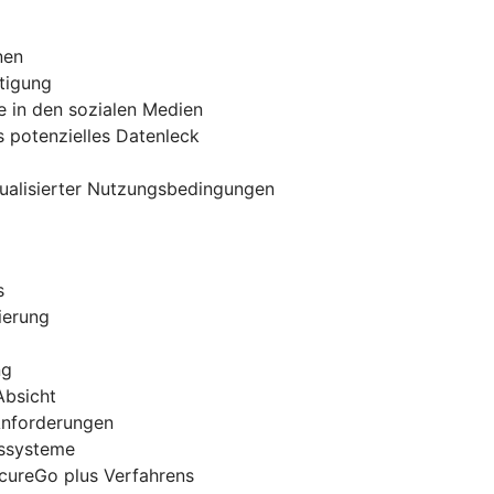
nen
tigung
e in den sozialen Medien
 potenzielles Datenleck
tualisierter Nutzungsbedingungen
s
ierung
ng
Absicht
 Anforderungen
gssysteme
ecureGo plus Verfahrens