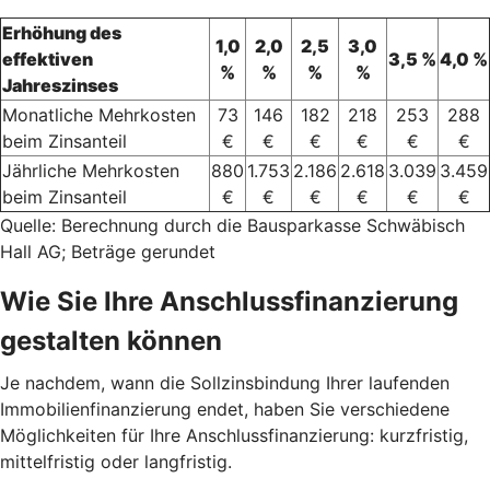
Erhöhung des
1,0
2,0
2,5
3,0
effektiven
3,5 %
4,0 %
%
%
%
%
Jahreszinses
Monatliche Mehrkosten
73
146
182
218
253
288
beim Zinsanteil
€
€
€
€
€
€
Jährliche Mehrkosten
880
1.753
2.186
2.618
3.039
3.459
beim Zinsanteil
€
€
€
€
€
€
Quelle: Berechnung durch die Bausparkasse Schwäbisch
Hall AG; Beträge gerundet
Wie Sie Ihre Anschlussfinanzierung
gestalten können
Je nachdem, wann die Sollzinsbindung Ihrer laufenden
Immobilienfinanzierung endet, haben Sie verschiedene
Möglichkeiten für Ihre Anschlussfinanzierung: kurzfristig,
mittelfristig oder langfristig.