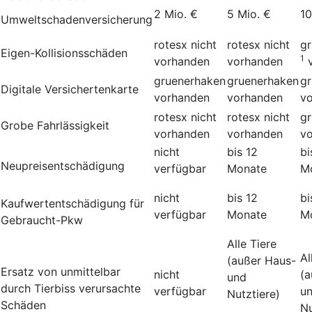
2 Mio. €
5 Mio. €
10
Umweltschadenversicherung
rotesx
nicht
rotesx
nicht
g
Eigen-Kollisionsschäden
1
vorhanden
vorhanden
gruenerhaken
gruenerhaken
g
Digitale Versichertenkarte
vorhanden
vorhanden
v
rotesx
nicht
rotesx
nicht
g
Grobe Fahrlässigkeit
vorhanden
vorhanden
v
nicht
bis 12
bi
Neupreisentschädigung
verfügbar
Monate
M
nicht
bis 12
bi
Kauf­wert­entschädi­gung für
verfügbar
Monate
M
Gebraucht-Pkw
Alle Tiere
Al
(außer Haus-
Ersatz von unmittelbar
nicht
(a
und
durch Tierbiss verur­sachte
verfügbar
u
Nutztiere)
Schäden
Nu