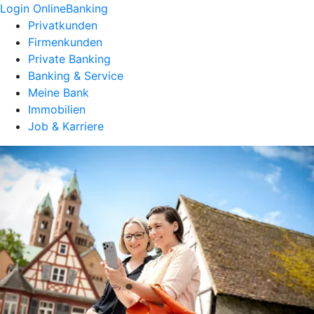
Login OnlineBanking
Privatkunden
Firmenkunden
Private Banking
Banking & Service
Meine Bank
Immobilien
Job & Karriere